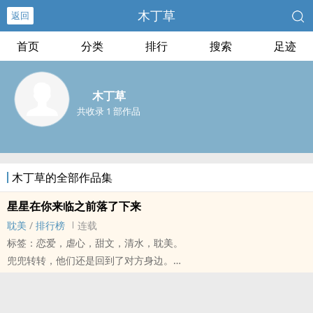
木丁草
返回
首页
分类
排行
搜索
足迹
木丁草
共收录 1 部作品
木丁草的全部作品集
星星在你来临之前落了下来
‎‎‍耽‍‎美‌
/
排行榜
连载
标签：恋爱，虐心，甜文，清水，‎‎‍耽‍‎美‌。
兜兜转转，他们还是回到了对方身边。
因为有些人，生来就注定属于彼此。
李烜觉得方允晨像是一道阳光、一朵盛开的向日葵、一颗闪耀的恒
星、一个专属于他的小王子，突然闯进他晦暗的世界里。