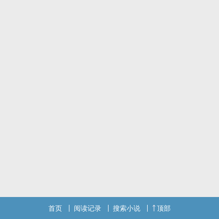
但某一天，却又毫无预警地从他的世界里抽离，他的世界里，再也找
不到第二朵向日葵了。
李烜曾经说过，自己像是狐狸，而方允晨像是小王子。《小王子》的
故事中，小王子和狐狸最后没有在一起，不是吗？所以李烜觉得，他
们的结局也会是一样的。
「李烜，我既然找到了你一次，就能再找到你第二次。」
尽管狐狸和小王子没能永远在一起，但那不是李烜和方允晨的故事。
我在星星落下来以前，对它许愿了。
我也是。
*故事内容纯属虚构，如有雷同纯属巧合。
首页
阅读记录
搜索小说
顶部