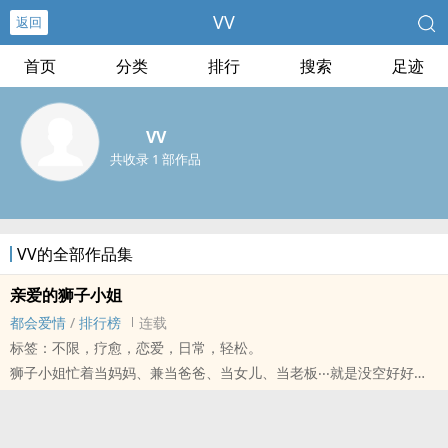
VV
返回
首页
分类
排行
搜索
足迹
VV
共收录 1 部作品
VV的全部作品集
亲爱的狮子小姐
都会爱情
/
排行榜
连载
标签：不限，疗愈，恋爱，日常，轻松。
狮子小姐忙着当妈妈、兼当爸爸、当女儿、当老板‧‧‧就是没空好好的
当自己，或许这就是三十世代的淡淡哀愁，上有老、下有小、前有员
工、后有同业追兵。不能停，一停就怕赶不上了；不能想，想多了就
怕的腿都软了。