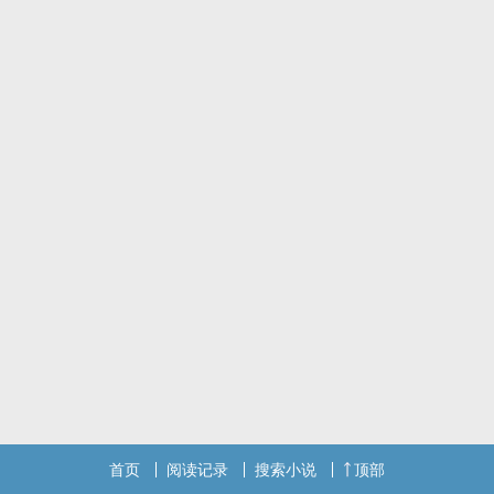
小绵羊先生是大家眼中的鲁蛇，没有稳定工作还被分手。在面包与梦
想间徘徊的温吞男，没有体面的工作、没有丰富的收入、没有足够的
自信‧‧‧这是三十岁前之前最后挣扎，是该当躺平的鲁蛇？还是奋力一
搏的眼镜蛇？
当狮子小姐遇上小绵羊先生，他们如此不同，却又在大草原上惺惺相
惜。生活并不完美，但又充满缺陷美‧‧‧
首页
阅读记录
搜索小说
顶部