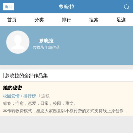
萝晓拉
返回
首页
分类
排行
搜索
足迹
萝晓拉
共收录 1 部作品
萝晓拉的全部作品集
她的秘密
校园爱情
/
排行榜
连载
标签：疗愈，恋爱，日常，校园，甜文。
本作转收费模式，感恩大家愿意以小额付费的方式支持线上原创作
品。
※台币兑换PO币比例为1:100，购买只需台币17.5元，恳请多多支
持。