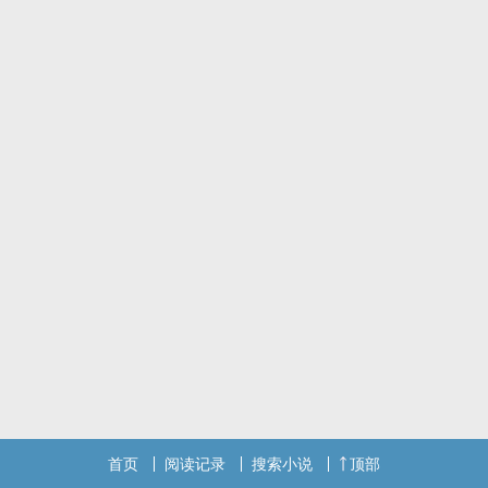
Ｗhen the wind blows into my heart.
2020 ‍‎‌P‎‍‌O‎‌P‍‌O‎‌‌华文创作大赏 爱情组 佳作
厚脸皮阳光校草 X 伪高冷脑洞女神
幸福的篇章并非空白页，
而是在等待你，为我填上名为「永远」的结尾。
十六岁，对我而言，
不只是天堂和地狱的分隔线，更是世界崩塌的根源，
从那以后，我不再相信任何人，
我知道——唯有独立坚强，才能在残酷的现实里，毫发无伤。
因此，我将我的兴趣、爱好化作秘密；将真实的自己埋葬于过去，
当我以为自己站在了金字塔的顶端，
晋承风却告诉我，「妳以为的坚强不过是害怕受伤的假象。」
晋承风是个阴魂不散的烦人精，整天黏着我，
第一次见面，他当着众人的面，诬赖我喜欢他，
紧接着，又莫名奇妙的向我告白，
那不按牌理出牌的个性总把我整得欲哭无泪，
我想要像忽略所有人一样，将他抛在脑后，
首页
阅读记录
搜索小说
顶部