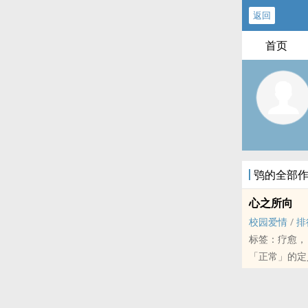
返回
首页
鸮的全部
心之所向
校园爱情
/
排
标签：疗愈，
「正常」的定
是随波逐流还
向暖厌倦于服
羡慕身旁的朋