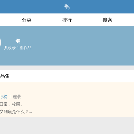
鸮
分类
排行
搜索
鸮
共收录 1 部作品
作品集
行榜
连载
日常，校园。
义到底是什么？
是假装成熟？
从框架的生活，但又担心「做自己」会受到太多批判。
友们活得如此率性阳光，但其实他们和她一样，皆在努力掩盖自己的矛盾