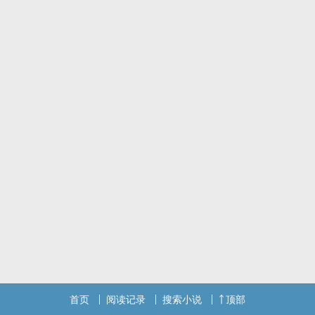
他是她的太阳，她是他的月亮
女孩这才发现
有一道光永远为她照亮
日常插曲
Part1
「二十七分!是怎么考的?」若晴吃惊的看着。
「嘿嘿，我也不知道。」旭恒冲着她笑，丝毫无一分懊悔。
若晴扶额，颇感头痛，「你考试的时候到底在想什么?这昨天不是教过
你了?」
「想妳啊。」
旭恒眼里阳光灿烂，朝她扬起嘴角。
「写题。」若晴毫不留情。
Part2
「你知道朔旦冬至吗?」
「不知道，那是什么?」
「太阳和月亮每三十八年会在冬至时重叠一次。」
旭恒突然将若晴揽进怀里。
首页
阅读记录
搜索小说
顶部