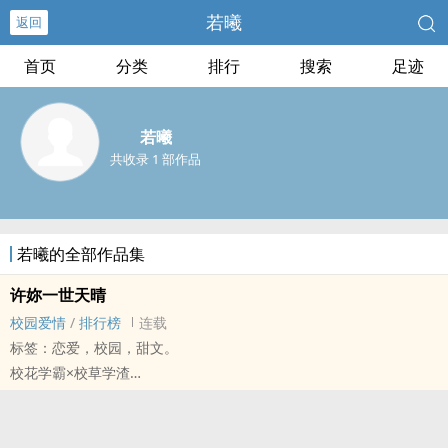
若曦
返回
首页
分类
排行
搜索
足迹
若曦
共收录 1 部作品
若曦的全部作品集
许妳一世天晴
校园爱情
/
排行榜
连载
标签：恋爱，校园，甜文。
校花学霸×校草学渣
两人一起读书究竟是相辅相成还是相爱相杀?
他的笑意里总是参杂点阳光，她却冷热无常
她的眼里总是黯淡无光，他愿为她照亮