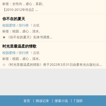
标签：女性向，虐心，喜剧。
在这里，她遇见了占据她所有心思的男孩。
【2010-2012年作品】
然而他们之间的关系，却是团始终说不清的谜。
「在我的世界里，只剩下寂寞会陪伴我。」
她曾为他留过无数的眼泪，尽管身旁出现了愿意为她接下眼泪的人，
你不在的夏天
在她的眼里，她觉得她自己什么都没有。
可她偏偏忘不掉心中的那块执着。
校园爱情
/
排行榜
连载
在她的眼里，她觉得她自己只剩下寂寞。
对夏若琦而言，她宁愿维持这份模糊不清的暧昧，也不敢往前迈出那
标签：校园，虐心，清水。
她试着背叛，试着想背叛寂寞。
一步。
★ 《你不在的夏天》实体书调查
她试着渴望，试着渴望两个人。
即便遍体鳞伤，也不要紧。
【2020 微伤青春】
一个人久了，很寂寞。
时光里最温柔的情歌
明知那朵玫瑰带刺，但她仍义无反顾地扑了上去。
盛夏时节，凤凰花落。
一个人久了，很疲惫。
校园爱情
/
排行榜
连载
哪怕只有一秒，她也想要拥有这段感情。
可你，却不在这个夏天。
「但如果我背叛了寂寞，会不会就什么也没有了？」
标签：校园，虐心，清水。
_________________________________________________________________________
关于陈熙，
-----
☆ 《时光里最温柔的情歌》将于2022年3月31日由要有光出版社出版
※ 粉丝专页│欢迎找我聊天
他是我的邻座，我的青春，也是我迟迟不敢承认的喜欢。
※ 粉丝专页│欢迎找我聊天
收录番外〈最温柔的时光〉
※ 封面感谢BOOM!!!、菲菲、湮儿的制作，目前封面为实体书封面，
我们各自怀着一道伤疤，从相互认识，到相互熟稔，却走不到相互厮
※ 封面感谢黎冥、沐漪、禾风制作，图源网路
购书页面：博客来、金石堂、秀威书店
由禾风制作
守。
宛如韩剧《Nine：九回时间旅行》的浪漫时刻、悬疑布局
因为我的懦弱，最后让陈熙成了我心中的最深的遗憾。
大二开学后不久，同堂课的季晗告诉舒毓琦，一年后的她将会跳楼自
「夏荷，我累了。」陈熙的嘴角泛着几丝苦涩，「这一次，换我等妳
杀。
开口。」
当时的舒毓琦怎么也想不明白，自己为何会踏上自杀这条路。
首页
阅读记录
搜索小说
顶部
_________________________________________________________________________
于此同时，深受音乐祭影响，舒毓琦决定正式加入流行音乐歌唱社，