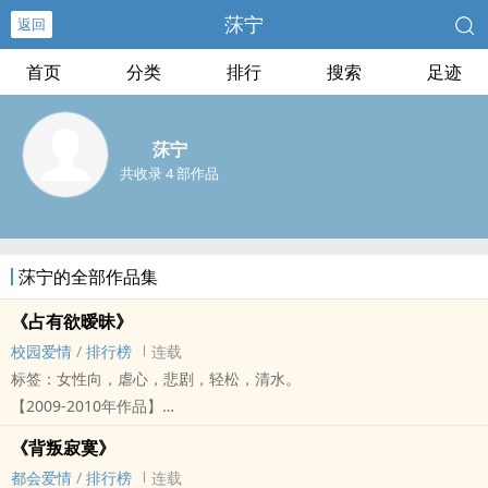
莯宁
返回
首页
分类
排行
搜索
足迹
莯宁
共收录 4 部作品
莯宁的全部作品集
《占有欲暧昧》
校园爱情
/
排行榜
连载
标签：女性向，虐心，悲剧，轻松，清水。
【2009-2010年作品】
暧昧很美，却也美的令人发疼。
《背叛寂寞》
它是朵带刺的玫瑰，看的得，却碰不得。
都会爱情
/
排行榜
连载
补习班可以说是两人的开端，