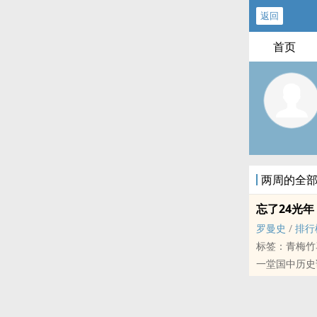
返回
首页
两周的全
忘了24光年
罗曼史
/
排行
标签：青梅竹
一堂国中历史
长达24年思
3个世代的时
幻画成一段刻