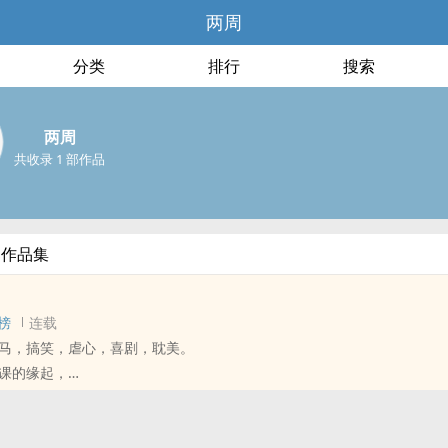
两周
分类
排行
搜索
两周
共收录 1 部作品
部作品集
榜
连载
马，搞笑，虐心，喜剧，耽美。
课的缘起，
念，
空，
骨铭心的爱恋