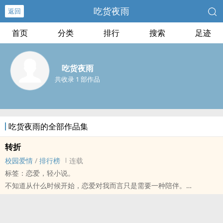
吃货夜雨
返回
首页
分类
排行
搜索
足迹
吃货夜雨
共收录 1 部作品
吃货夜雨的全部作品集
转折
校园爱情
/
排行榜
连载
标签：恋爱，轻小说。
不知道从什么时候开始，恋爱对我而言只是需要一种陪伴。
我厌恶着现在得自己，同时也怀念过去可以为爱不顾一切的我。