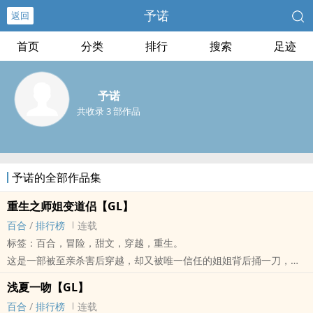
予诺
返回
首页
分类
排行
搜索
足迹
予诺
共收录 3 部作品
予诺的全部作品集
重生之师姐变道侣【GL】
百合
/
排行榜
连载
标签：百合，冒险，甜文，穿越，重生。
这是一部被至亲杀害后穿越，却又被唯一信任的姐姐背后捅一刀，结
果被命运又丢回去重生的故事。
浅夏一吻【GL】
重生之后，原本普通的天赋被改造成太古神兽流传的秘法灵根，连前
百合
/
排行榜
连载
世原本形同陌路的师姐也被自己骗到了床上⋯⋯