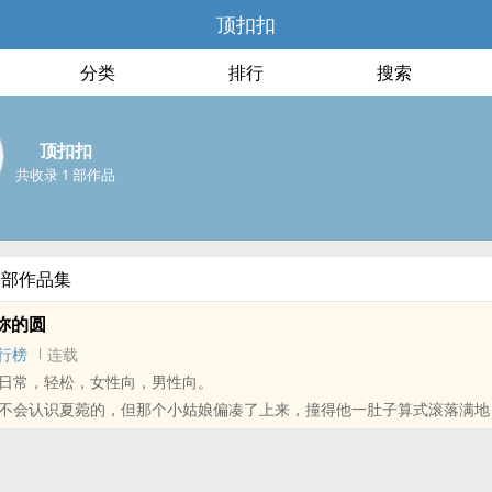
顶扣扣
分类
排行
搜索
顶扣扣
共收录 1 部作品
全部作品集
妳的圆
行榜
连载
日常，轻松，女性向，男性向。
不会认识夏菀的，但那个小姑娘偏凑了上来，撞得他一肚子算式滚落满地
得她擡起头时的眼睛是他见过最完美的圆。