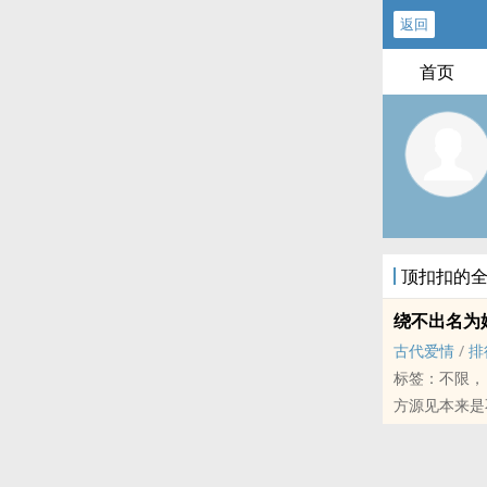
返回
首页
顶扣扣的
绕不出名为
古代爱情
/
排
标签：不限，
方源见本来是
甚么呢？只记