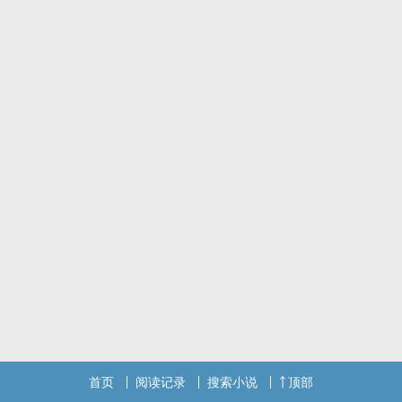
我哭着说，我们都有罪，要就一起面对，我不要他一个人承担一切。
_____________________________________________________
文章Tag：虐心/暗黑/婚外情/都市
搭配歌曲：陈奕迅《无人之境》
封面设计：玖玖子本人
✤小笔记✤
先防雷，三个主要角色的三观都不算正
主调灰暗，暗中有暖
大概两万出头字，天天更，想快点把它解决XD
作者喜欢写一些挑战道德价值的观点，作品想要贴近你我身边，可能
正在真实上演的故事
关于这篇作品想说的更多事，放在短文，完结的时候会公开，这里就
不剧透了
短文连结
找玖玖子叫她更文：IG
首页
阅读记录
搜索小说
顶部