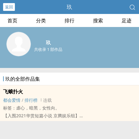
玖
返回
首页
分类
排行
搜索
足迹
玖
共收录 1 部作品
玖的全部作品集
飞蛾扑火
都会爱情
/
排行榜
连载
标签：虐心，暗黑，女性向。
【入围2021华赏短篇小说 京腾娱乐组】
「既然我们早已相爱，何不堕落到我这里来。」
我们像是让火烧灼翅翼的蛾，双双飞向绚烂刺骨的火光。
「就把错，都推到我身上吧。」