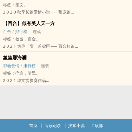
标签：甜文。
我也要勇敢一回，
2 0 2 0 秋季长篇爱情小说 ── 甜宠篇
寻找我们的青春时光。——改编自真实故事
世界很大，我想陪妳走一遍，
身为班上成绩倒数的小混混，
【百合】似有‌‌美‌人‌天一方
一生很长，只属于妳一人。
陈宇盛假装不在意，
百合
/
排行榜
连载
众所周知，数学系里有个会叫的野兽，名──许毅。
身为班上成绩优异的转学生，
标签：校园，百合。
他用背后眼看得迟到学生咕咚一跤滑倒，
夏宁只想平静过完两年。
2 0 2 1 为你「腐」首称臣 ── 百合短篇
点名未到者，下回上课演算艰深的证明题。
可陈宇盛讨厌转学生，他讨厌夏宁，
这一路风景，她与她独赏。
会进入数学系的，不是天才，就是眼睛长歪选错科系。
笙笙那海澜
当两人尽全力报复彼此，
谁的抚媚身影在廊尽？
谁知这届新生来了个上课第一天就当众吵架的女孩──梁诗伶，
都会爱情
/
排行榜
连载
却也不争气地喜欢上对方。
谁又爱着谁？
第一次发酒疯正巧遇上许教授，惹毛了他，落入他的魔掌。
标签：疗愈，暗黑。
盛夏星空，能否许个愿?
谁的微笑太倾城，夺了谁的魂？
唉，这往后的日子该如何过啊？拜托，她也是被骗来的好吗？
2 0 2 1 华文赏参赛作品
愿倾此生，爱一人。
走不散江山一路，
没想到，许教授自从和梁诗伶走近后，也忘了点名、忽略教室里的其
当他以为全世界都没有希望时，
高中的日子终究太仓促，
似有‌‌美‌人‌「天」一「汸」。
他人。
是她一把拉住他，
时间给了两人相爱的机会，
「老师，今晚约不约？」江汸俯身用威胁的表情靠近王晓天，
这系花来得好，立马收服了数学系里的野兽……
往光明方向走去。
却也像天边的云霞，稍纵即逝，
妩媚的身姿格外动人。
「即使你喜欢我的机率只有1%，我也会恋着你一辈子。」
那年徐珮笙看着亲爱的人纵身跳下，
来不及说出口的爱，还藏在心里最深处......
王晓天不敢相信眼前这位女学生竟如此开明，嘴上结巴着：
他似笑非笑，「那也要看看妳高中机率有没有学好。」
却什么也没抓住。
「你到底想怎样？」当她被大家排挤，他曾经身为霸凌者，如今却在
「妳……还未满十八岁吧？」
书封 ── 感谢 透明人、问花、夏羽芯、寒希 的制作
她改名换姓，成为心理咨商师，
她身旁陪伴她。
首页
阅读记录
搜索小说
顶部
江汸邪恶地笑着， 「老师，我都还没说要做甚么，妳就把持不住
实体书 ── 点此浏览实体书余量贩售
用异于内心的外表骗过所有人，