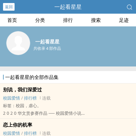
一起看星星
返回
首页
分类
排行
搜索
足迹
一起看星星
共收录 4 部作品
一起看星星的全部作品集
别说，我们深爱过
校园爱情
/
排行榜
连载
标签：校园，虐心。
2 0 2 0 华文赏参赛作品 ── 校园爱情小说
别名《那年盛夏》、《我与你的盛夏光年》
恋上你的机率
即使回忆已成为一片荒漠，
校园爱情
/
排行榜
连载
即使你已消失在夕阳余晖，