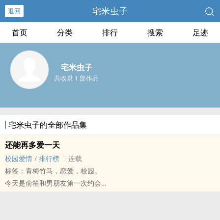
宅米虫子
返回
首页
分类
排行
搜索
足迹
宅米虫子
共收录 1 部作品
宅米虫子的全部作品集
还能再多爱一天
校园爱情
/
排行榜
连载
标签：青梅竹马，恋爱，校园。
今天是俞笙和男朋友第一次约会
精心打扮前去赴约的俞笙
却在最后发现难以接受的事实真相…！？
这是宅米第一次公开的作品