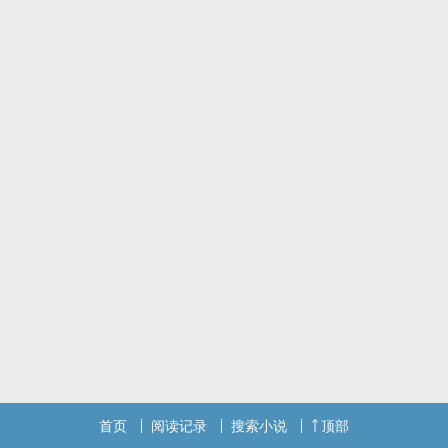
喜欢的话欢迎收藏
有任何意见都可以留言
你们的回应是宅米最大的动力
请多多鼓励宅米
首页
阅读记录
搜索小说
顶部