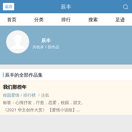
辰丰
返回
首页
分类
排行
搜索
足迹
辰丰
共收录 1 部作品
辰丰的全部作品集
我们那些年
校园爱情
/
排行榜
连载
标签：心情抒发，疗愈，恋爱，校园，甜文。
《2021 华文创作大赏》 【爱情小说组】
请多看几次，才能真正体会出文字想阐述的故事，才能真正明白，所
谓爱情并非如一般人所想像的那样。
人生的旅程，最珍贵的，一定是那个陪你走到最后的人。