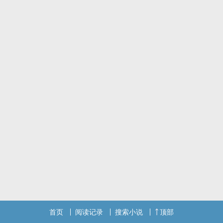
子辰遇见了彦欣，这位学长爱上了自己的学妹，而他们初次相遇，是
一场大雨、一球巧克力冰淇淋所带来的缘分，是厄运还是幸运？
也许每个人都是在很久很久以后，才发现最爱你的人，一直都在你身
边。而爱情不仅仅只是男女之情，有时候可能是亲情，也可能是友
情。
师范大学不只是培养无数老师的圣地，更是孕育爱情的摇篮，在维也
纳森林的见证之下，超越时间与空间的爱情，就这样悄悄诞生。
想知道子辰如何追求彦欣、龙哥家里到底有多少财产可以挥霍、子辰
究竟会不会收养一个没有血缘关系的小孩，最终，子辰和自己所爱的
女孩，以及最后的兄弟，结局究竟会如何？
请大家一起欣赏，这部十几年回忆诞生的真人真事改编故事，内容所
要表达的那种淡淡的苦涩与浓浓的香甜，借由爱情与没有血缘关系的
亲情，最后再搭配上一辈子的兄弟情谊，让整部故事精彩绝伦，你们
一定要看完，并推荐给你们的朋友们。
我的生命，因为妳，而完整了。
缘分很奇怪，有时候很正常，有时候像是暴露狂。
首页
阅读记录
搜索小说
顶部