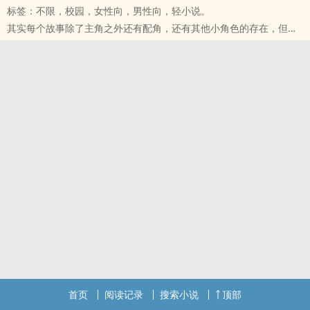
标签：不限，校园，女性向，男性向，轻小说。
「那么多人都告白了，怎么不见你告白？」
其实每个故事除了主角之外还有配角，还有其他小角色的存在，但他
「‧‧‧‧‧‧那你呢？」
们往往都是故事里的过客。
「我‧‧‧‧‧‧没有喜欢的人。」
我也不曾期望过我是谁的女主角，只是偶尔会那么有一点希望，希望
「筱倩你在说什么？」
自己也能成为某个他生命中故事里的角色。
「为什么他讨厌的人不是你！苏沐晨！！」
所有的不科学和科学都存在着一定的机率，存在着各种可能性和肯
「‧‧‧‧‧‧」
定，肯定我们是天生一对。
「校规清清楚楚写着不准谈恋爱！学长姊都给你们建立好榜样，你们
只要我们在一起就一定会那样幸福，即使相爱相杀、又爱又恨，也会
倒好！连校规都不放眼里，还叫学长姊勇敢追爱寻梦！」
有一个好的结尾。
「尤其是你！」
这是一个叫何筱罧的人说过的话，
「主任！你若记大过我也一起，你若批退学我也退学！」
而那位某个他，叫甄宏佑。
‧‧‧‧‧‧
‧‧‧‧‧‧
‧‧‧‧‧‧
‧‧‧‧‧‧
首页
阅读记录
搜索小说
顶部