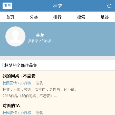
林梦
返回
首页
分类
排行
搜索
足迹
林梦
共收录 2 部作品
林梦的全部作品集
我的同桌，不恋爱
校园爱情
/
排行榜
连载
标签：不限，校园，女性向，男性向，轻小说。
2018作品《我的同桌，不恋爱》
苏沐晨，一个成绩优秀、安静的女孩。
对面的TA
江宇钖，一个爱玩爱笑、阳光的男孩。
校园爱情
/
排行榜
连载
两个人，不一样的生活，相同的‧‧‧‧‧‧