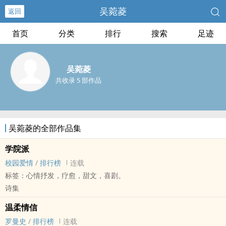
吴菀菱
返回
首页
分类
排行
搜索
足迹
吴菀菱
共收录 5 部作品
吴菀菱的全部作品集
学院派
校园爱情
/
排行榜
连载
标签：心情抒发，疗愈，甜文，喜剧。
诗集
温柔情信
罗曼史
/
排行榜
连载