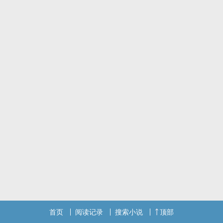
他是犯罪心理学家，接近她只为报恩
却意外牵出十几年前的恩怨
她半路回去继承父业
报杀父之仇，却谜团重重
书封感谢 黎糖制作
首页
阅读记录
搜索小说
顶部