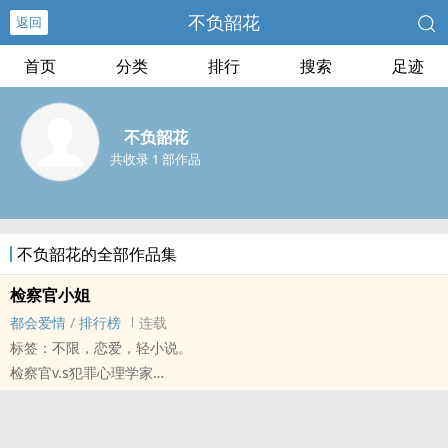
不负韶花
返回
首页
分类
排行
搜索
足迹
不负韶花
共收录 1 部作品
不负韶花的全部作品集
检察官小姐
都会爱情
/
排行榜
连载
标签：不限，恋爱，轻小说。
检察官v.s犯罪心理学家
【1v.1男强女强，身分多重，无逻辑+全部架空】
她是检察官，遇上一件已知凶手却不能抓的案子，导致组织下派心理
学家盯哨