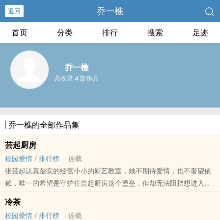
乔一樵
返回
首页
分类
排行
搜索
足迹
乔一樵
共收录 4 部作品
乔一樵的全部作品集
芸起厨房
校园爱情
/
排行榜
连载
张芸起认真踏实的经营小小的厨艺教室，她不期待爱情，也不奢望依
赖，唯一的希望是守护住芸起厨房这个堡垒，但却无法阻挡想进入这
堡垒的人们。 一个坚持家庭料理的女厨师周旋于神秘的十八岁少年以
冷茶
及风流倜傥的设计师之间，共同谱出的恋人絮语，一道又一道的法国
校园爱情
/
排行榜
连载
料理，演绎出一席爱情/成长的人生飨宴。