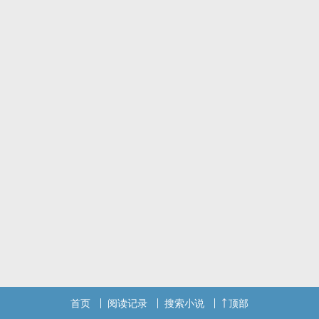
对TWICEcp玉米有兴趣的欢迎来看看，并留下宝贵的建议
首页
阅读记录
搜索小说
顶部