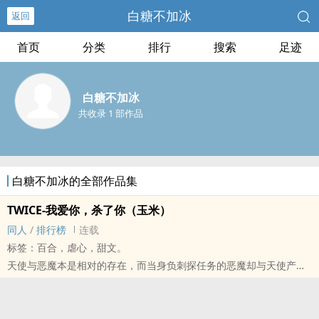
白糖不加冰
返回
首页
分类
排行
搜索
足迹
白糖不加冰
共收录 1 部作品
白糖不加冰的全部作品集
TWICE-我爱你，杀了你（玉米）
‌同‎‍人‍‍
/
排行榜
连载
标签：百合，虐心，甜文。
天使与恶魔本是相对的存在，而当身负刺探任务的恶魔却与天使产生
感情之时，该如何选择？
任何转载请先询问本人，否则一切以侵权问题处理
与百度TWICE王道吧《我爱你杀了你》同步更新连载