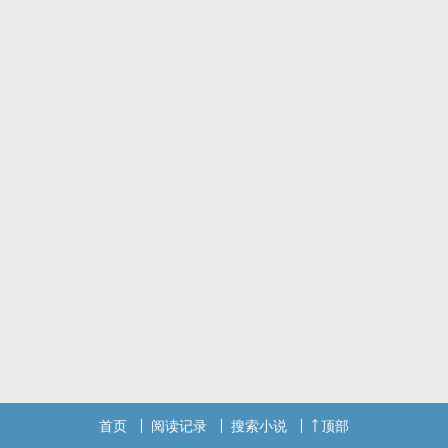
透着廉价感的公寓里头，到处堆叠着泡面碗，好像还散发着阵阵异
味。
是我打开的方式不对吧？她面无表情地想。
虽然应该不用特别讲大家都知道是铁T的周廷 X 虽然抱怨归抱怨但身
体还是很诚实的...去打扫公寓的嫩P王临
×第四章的内容因为写完才回过头看参赛规则，为了避免失误PO会把
「‍‌情‍‎‎欲‎‎」类的部分和谐掉（真不敢相信我做了这件事，改的我好痛
苦。)不过正好这样字数才没爆[比赞]。完整版应该会放在隔壁的原创
星球，想看的人再去找就行了［眨眼］×
首页
阅读记录
搜索小说
顶部