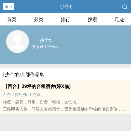
少个t
返回
首页
分类
排行
搜索
足迹
少个t
共收录 1 部作品
少个t的全部作品集
【百合】29坪的合租宿舍(婷X临)
百合
/
排行榜
连载
标签：恋爱，日常，百合，轻松，女性向。
王临即将入住一间双人合租宿舍，因为她没抽中学校的便宜床位，只
能租下这间勉强能够接受的价位。
但不管怎么说，能够离开那个地方，就是好的吧？
带着这样的心情，她打开了老旧公寓的红色铁门。