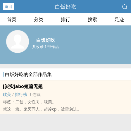
白饭好吃
返回
首页
分类
排行
搜索
足迹
白饭好吃
共收录 1 部作品
白饭好吃的全部作品集
[炭实]abo短篇无题
耽美
/
排行榜
连载
标签：二创，女性向，耽美。
就这一篇。鬼灭同人，超冷cp，被雷勿进。