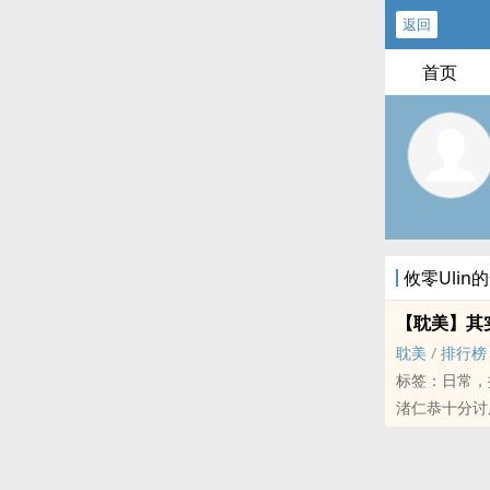
返回
首页
攸零Ulin
【‌‍耽‌‎美
‌‍耽‌‎美‎‌
/
排行榜
标签：日常，搞笑
渚仁恭十分讨
不只如此，还
过没几天还因
到底谁能够来