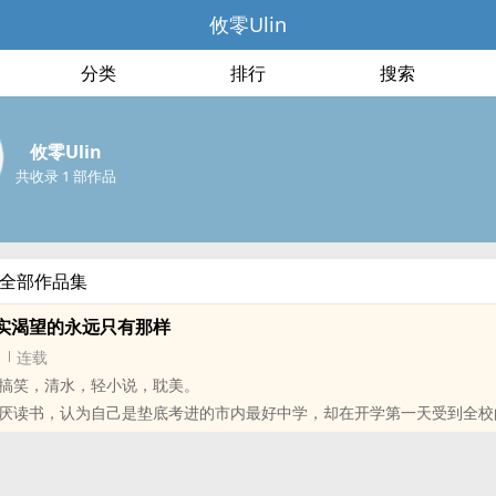
攸零Ulin
分类
排行
搜索
攸零Ulin
共收录 1 部作品
的全部作品集
‎‌】其实渴望的永远只有那样
连载
，清水，轻小说，‌‍耽‌‎美‎‌。
厌读书，认为自己是垫底考进的市内最好中学，却在开学第一天受到全校
被校草告白，成为全校绯闻。
为陷入睡眠被校草公主抱去共进烛光晚餐。
还他清白啊啊啊啊！