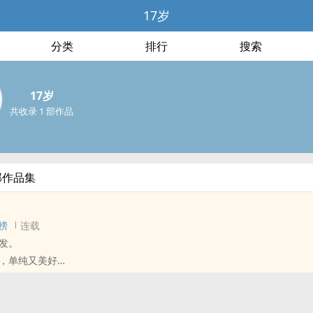
17岁
分类
排行
搜索
17岁
共收录 1 部作品
部作品集
榜
连载
发。
，单纯又美好
场又一场的梦、一篇又一篇的具象化