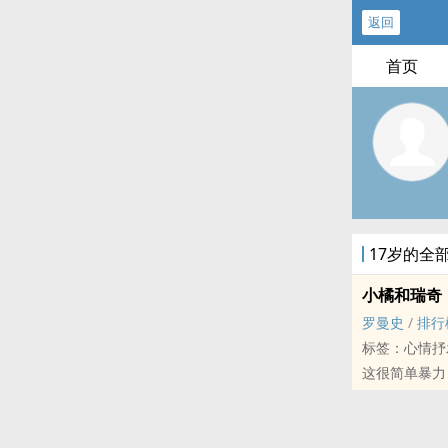
返回
首页
17岁的全
小橘和瑞奇
罗曼史
/
排行
标签：心情抒
这很简单暴力
只是我做的一