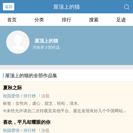
屋顶上的猫
返回
首页
分类
排行
搜索
足迹
屋顶上的猫
共收录 3 部作品
屋顶上的猫的全部作品集
夏秋之际
校园爱情
/
排行榜
连载
标签：女性向，虐心，甜文，轻松，清水。
※未经允许请勿二次转载至其他平台。最近发现有好几个中国网站把
屋顶上的猫(作者)所写的小说盗移过去，因此在此声明：屋顶上的猫
喜欢，平凡却耀眼的你
（作者）只在POPO原创连载小说，其余平台皆是盗文。※
校园爱情
/
排行榜
连载
【2019年作品】