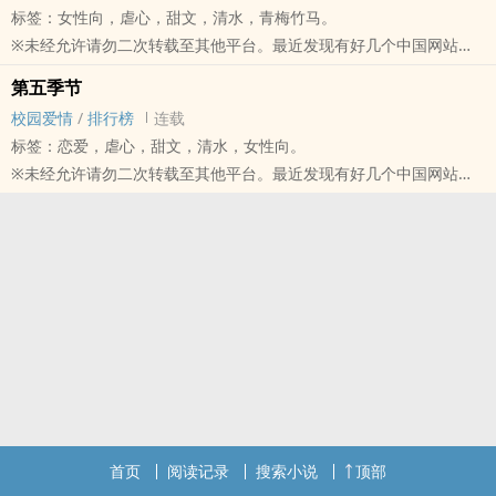
标签：女性向，虐心，甜文，清水，青梅竹马。
明明夏天应该热情如火，夏桀楷人却是冷漠如冰霜，全身像是带刺般
※未经允许请勿二次转载至其他平台。最近发现有好几个中国网站把
不让人轻易靠近。
屋顶上的猫(作者)所写的小说盗移过去，因此在此声明：屋顶上的猫
但与他相处之后，才发现他其实是个相当温柔的人。
第五季节
（作者）只在POPO原创连载小说，其余平台皆是盗文。※
夏桀楷扭头看我，由于他弯着腰，所以现在和我算是平视的状态，也
校园爱情
/
排行榜
连载
【2019 年作品】
许是我没抓好距离，所以当夏桀楷一转头，脸几乎近在我眼前。
标签：恋爱，虐心，甜文，清水，女性向。
长得漂亮的女生，
「那你为什么又要这样看我？」
※未经允许请勿二次转载至其他平台。最近发现有好几个中国网站把
难道一定要和长的帅的男生配在一起，
我愣住，他摆出似笑非笑的表情，然后伸手抚上我的头，不对，是我
屋顶上的猫(作者)所写的小说盗移过去，因此在此声明：屋顶上的猫
才是大家眼中的「班配」、「适合」吗?
的头发。
（作者）只在POPO原创连载小说，其余平台皆是盗文。※
*--*--*--*--*--*--*--*--*--*--*--*--*--*--*--*--*
「掉了。」
【２０１９年作品】
「要不要和我玩个恋爱游戏，假装我们两个在一起，这样就不用再一
被我随意扎成的包子头因为发圈弹性疲乏而松了下来。
爱情来得太快，快得让我有些措手不及。
直遭受烦人的告白了。」
我赶紧抓好散落下来的头发，却同时也摸到了夏桀楷的手。
没想到仅仅只是一眼，我就喜欢上你了。
我从没想过有一天会从校草─周宇诚口中听到这般莫名其妙的话。
夏桀楷依然注视着我。
即便我知道我们还不够熟悉，
不过，不管有没有要答应，只要我不主动给答复，就不会影响到我的
而秋天给人寂寞苍凉的感觉，但秋泽羽却带给我许多温暖和安心感。
即便我知道你心里有着另一个人存在，
生活。
秋泽羽差点呛到，「当然不是，人家不都说约会最佳圣地是游乐园和
我还是想喜欢你。
但，这只是我天真的以为。
水族馆吗？」
*--*--*--*--*--*--*--*--*--*--*--*--*--*--*--*
「郑佳芸，不要再这样子了。」
这次换我差点呛到，我脸唰的一红：「约、约会！？」
「......多依靠我一点吧。」
在被叶丞修拒绝之后，始终默默守候在我身边的周宇诚却向我「告
秋泽羽见我这有趣的反应，便抓准机会伏下身坏笑：「不是吗？」，
首页
阅读记录
搜索小说
顶部
黑暗里，纪少海的眼睛有如繁星隐隐闪烁着光芒，让人久久移不开目
白」了。