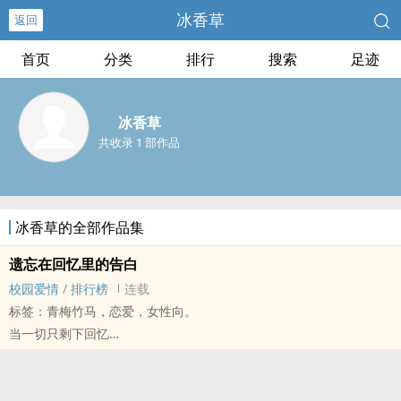
冰香草
返回
首页
分类
排行
搜索
足迹
冰香草
共收录 1 部作品
冰香草的全部作品集
遗忘在回忆里的告白
校园爱情
/
排行榜
连载
标签：青梅竹马，恋爱，女性向。
当一切只剩下回忆
这也是最后可以见到你的办法了
他告诉我他想要抹去跟她之间的回忆
因为他们的过往太美好