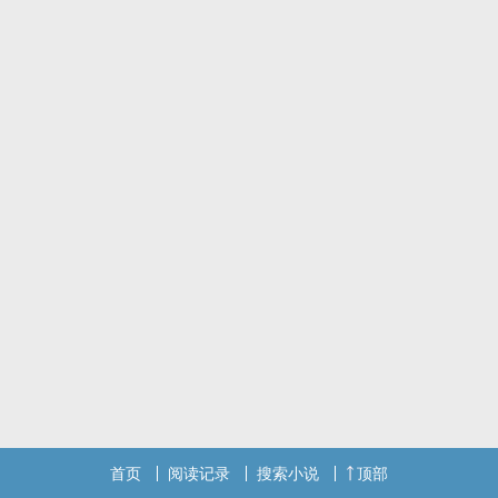
他想要让她在未来可以好好生活
「她很爱笑，尤其是在我面前的时候。」
李望从小身边就有汪瑀眠还有江绵怡，他走到哪，她们就跟到哪。
汪瑀眠和江绵怡从小身边就有个李望，她们走到哪，他也会跟到哪。
「你们三个是连体婴喔。」李望常常被人这么问，但汪瑀眠和江绵怡
总是会笑着一人一边挽着他的手，对着那人说，「对啊，羡慕吗？」
李望总是拿这两个人没有办法。
现实总是残酷的，美好，也是短暂的。
「李望，你个大骗子！」
「对不起啊，要好好的生活知道吗？」
---
有人终于出来冒泡了（嘻嘻
这个故事构思了有好长一段日子了
希望大家会喜欢
2025华文创作大赏-爱情组
2025.06.02~2025.08.31
书封：木珺（现封）、寒希、自己canva乱做
首页
阅读记录
搜索小说
顶部