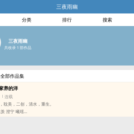
三夜雨幽
分类
排行
搜索
三夜雨幽
共收录 1 部作品
的全部作品集
蓝家养的洋
连载
，耽美，二创，清水，重生。
羡 澄宁 曦瑶
洋被人救下的话,十恶不赦将不会存在,而如果救下他的人是蓝家的人的话,
...为了羡羡,为了瑶瑶......为了,洋洋......」