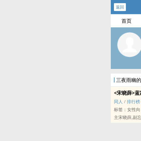
返回
首页
三夜雨幽
<宋晓薛>
同人
/
排行榜
标签：女性向
主宋晓薛,副忘
如果当初,薛
向呢?
「一定要成功...