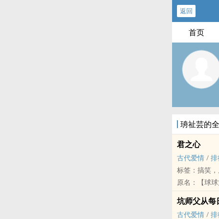
返回
首页
珘祉芸的
君之心
古代爱情
/
排
标签：搞笑，
原名：【球球
书。
坑师父从每
高能预警简介
古代爱情
/
排
改变，女主也