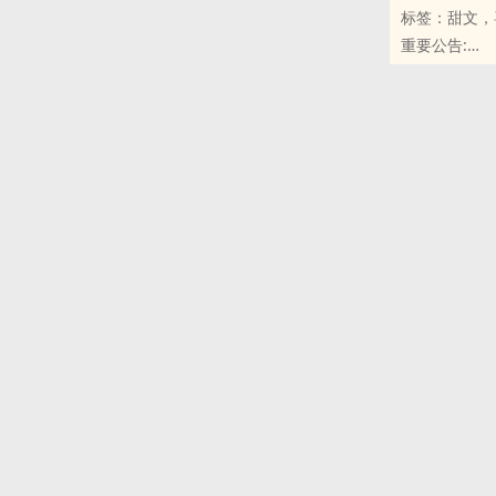
标签：甜文，
PS.男主和
重要公告:
◆*．◆*．◆
(1)原定出
◆*．◆*．◆
原先预计要收
那年，他们在
(2)因参加
牵扯在一起，
因可以点这里
◆*．◆*．◆
-----------------
◆*．◆*．．
-- 师父，能
玻璃心敏感脆
纯爱（？）男
很多年后，她
第一对师徒《
中，耽溺不起
儒雅宠溺师父
他太好，所以
玉寻无奈的转
分不清自身的
西。
负，他……让
叶梓难得的垮
君心给吾心，
「读书不会疼
◆*．◆*．◆
她无辜的眨眼
◆*．◆*．．
…… 正好他
更新时间：9
第二对师徒《