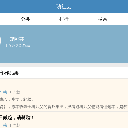
珘祉芸
分类
排行
搜索
珘祉芸
共收录 2 部作品
全部作品集
行榜
连载
虐心，甜文，轻松。
篇】，原本收录于坑师父的番外集里，没看过坑师父也能看懂这本，是独
日做起，萌萌哒！
：这是一个男主比女主爱哭的故事，男主个性有点小公主，不过遇到女主
行榜
连载
因为儿时的事情心理有点小问题，男主会治愈她，故事后面两个人都会越