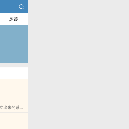
足迹
立出来的系列
后为了她慢慢
来越好。