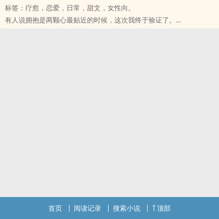
标签：疗愈，恋爱，日常，甜文，女性向。
不敢相信你就是那个对的人。
有人说拥抱是两颗心最贴近的时候，这次我终于验证了。
​​也许这些总总巧合
「我这个人呢，有点肤浅，要我觉得长得帅的，然后只能对我体贴，
都是为了再次遇见妳
不花心。」想起来就觉得甜甜的。
所以，这一次
「那妳觉得我怎么样？」谢晨凯盯着我看。
我绝对不会再放开妳的手，无论妳怎么推开我。
「你喔，长的是挺帅的。」我手撑着头看着他。
「然后呢？没有了吗？」谢晨凯的眼神似乎觉得我应该还要再说些什
么。
「嗯.....其他的我怎么知道啊，你对每个人都挺好的啊。」
谢晨凯：我下星期还能去妳家吗？
苏羽晴：我说不能你就真的不来吗？
每个人心中都有一个故事，也许你的故事让你感到悲伤，不过，虽然
我不知道怎么安慰你，但是我会陪你的，如果你想哭，如果你累了，
就靠在我的肩膀上吧。
首页
阅读记录
搜索小说
顶部