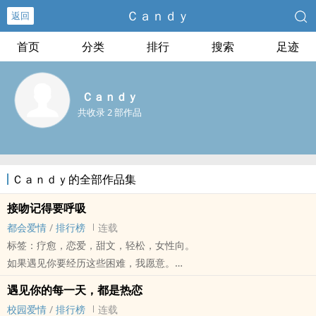
Ｃａｎｄｙ
返回
首页
分类
排行
搜索
足迹
Ｃａｎｄｙ
共收录 2 部作品
Ｃａｎｄｙ的全部作品集
接吻记得要呼吸
都会爱情
/
排行榜
连载
标签：疗愈，恋爱，甜文，轻松，女性向。
如果遇见你要经历这些困难，我愿意。
谢谢你主动靠近我，
遇见你的每一天，都是热恋
我的小福星。
校园爱情
/
排行榜
连载
遇见你之前，我不知道什么是幸福