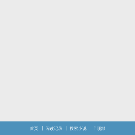
曾经我以为自己的忍耐力超乎常人、百般任劳任怨，
就是要上刀山、下油锅也无法阻止我做好自己的工作，
所以挡狗仔镜头、挡安踢蛋洗、挡高层怒骂，
这些都是我的职责，只要能保护好自家艺人，我忍。
可不能因为我什么都忍，你欧阳睿就越来越得寸进尺啊？
「去买。」欧阳睿说，拉开我的手掌放上一把零钱。
「......买什么？」接过零钱，我愣。
「买我的快乐。」他说着准备关上门，「买不到，妳就辞职吧。」
呆呆地看着他消失在门板后面，我低下头、摊开掌心。
妈蛋，才十块钱是能买什么鬼东西啊？
讨厌我就直说啊，耍这什么别扭又刁难人的脾气！
哼！闪闪发亮的大明星有什么了不起的，
不也是要拖着又长又黯淡的影子吗？
就不信我这点小亮光，照不亮你心里的悲伤！
►关于本书◄
#演艺圈 #甜虐交织 #傲娇男主 #纯爱 #不是很三角的三角恋
1、决战星势力参赛作品，获得小编特选。（得奖公告点我）
首页
阅读记录
搜索小说
顶部