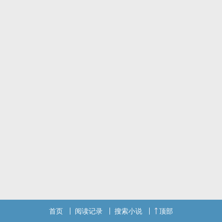
他曾立志，像海明威笔下的那老渔夫一样，无论浪潮掀得再高都不
怕。
他曾相信，只要有足够的爱，就能撑过那一波又一波的苦难。
但大鱼最终咬断了饵食，随着风雨而去。
他的记忆开始像生锈太久的齿轮组，逐渐磨掉一直珍惜地，保存在心
底的那张脸孔。
最后他的脑海已是平静无浪的状态，唯有那个面容模糊的「他」，对
自己说过的那句话，在这海中央泛起阵阵鲜明的涟漪——
「我真的希望，你能比我早死。」
— 谢谢在故事完稿后，愿意帮我试阅的朋友们
— 也谢谢花时间看完这篇故事的所有人
▲BGM：好乐团《他们说我是没有用的年轻人》
▲书封 by 我自己
首页
阅读记录
搜索小说
顶部