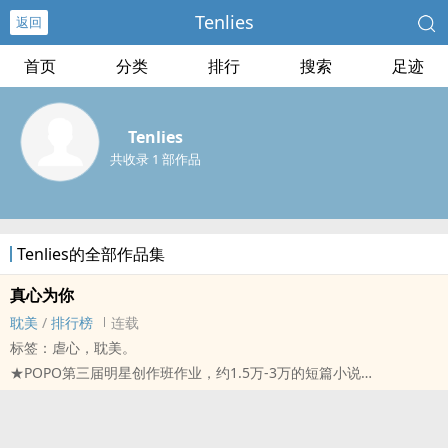
Tenlies
返回
首页
分类
排行
搜索
足迹
Tenlies
共收录 1 部作品
Tenlies的全部作品集
真心为你
‍耽‎美‌
/
排行榜
连载
标签：虐心，‍耽‎美‌。
★‎‎P‍O‌‌‎P‎‎O‍‌第三届明星创作班作业，约1.5万-3万的短篇小说
★原创台耽
顾子清就像等待着鱼儿上钩的老渔夫，点着一盏灯，坐在船头望着眼
前那一大片深蓝。