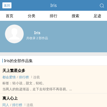
Iris
返回
首页
分类
排行
搜索
足迹
Iris
共收录 2 部作品
Iris的全部作品集
天上繁星众多
都会爱情
/
排行榜
连载
标签：轻小说，甜文，轻松。
当两人的轨迹渐远，走下去却变得不再容易。
在他的事业略有所成时，她选择离去，只因他的世界已不再需要她。
离人心上
一切来得太突然，他不明白，他俩的相处早已超越恋人，为何她却一
同人
/
排行榜
连载
声不响的离去。