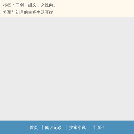
标签：二创，甜文，女性向。
眼中一直只有音乐的人，开始在意她的身影，她成为他创作的灵感来
将军与初月的幸福生活开端
源。
事业上，他与他较劲，感情上也成为不可逆转的对手。
谁又能保证跟谁走到最后，事业爱情又能否共存？
_______________________
作者的话：
终于完成了第一部小说，严格来说是第二部，记得那些年年幼写过一
部只有四章的超短篇偶像文，燃起写作梦，后来因读书关系一一放
下，今年续写作梦，总相信，梦要继续发，字写多了，文章会更顺。
开心快乐迎圣诞，未来会作更多不同类型的尝试，敬请期待。
首页
阅读记录
搜索小说
顶部