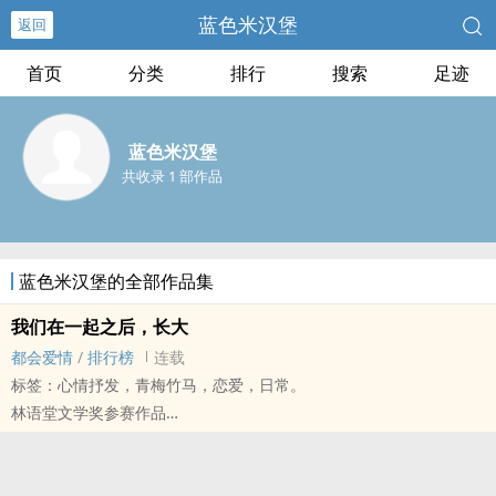
蓝色米汉堡
返回
首页
分类
排行
搜索
足迹
蓝色米汉堡
共收录 1 部作品
蓝色米汉堡的全部作品集
我们在一起之后，长大
都会爱情
/
排行榜
连载
标签：心情抒发，青梅竹马，恋爱，日常。
林语堂文学奖参赛作品
我一直以为彼此相爱就够了，互相支持、体谅，现实也没那么复杂
一起活到死掉就好了。
每个人内心都有小剧场，生活经验丰富了，自然小剧场也就准了