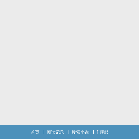
但人与人之间沟通，光是对话仍然不够，内心的小剧场就好像对决一
样
真的很奇妙，这是我与最后一任老婆的对决，既深刻而又世俗平淡。
首页
阅读记录
搜索小说
顶部