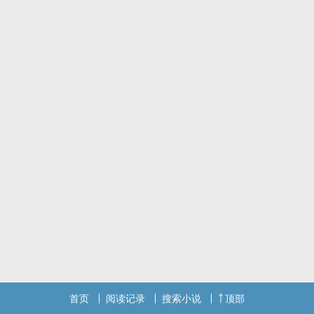
一个有着回忆但却又希望借此来忘记那些事情的方式。
上了高中，万万没想到，数学终究成了他们两个的交集！
如果说青春就是一道题目，数学则是题目所给的提示，
那一群少年少女们正计算着方程式、寻找着答案……
✎看似无解的题目 在那一刻起 重新计算
关于本书~
本书中穿插着两个视角：女主（黄子璇）、男主（邵彦轩），读者们
若看到 ＋－×÷ 基本上就是转换视角啰！
书封｜谢谢梦·夜凝赠送书封~♡（如有侵权，请告知，会立即撤下）
（书封交替放上，目前为自制版本）
【本书仅在POPO刊登！请勿转载盗版！谢谢！】
欢迎来收书、留言~
也欢迎来跟秀安分享对于本作品的看法、心得、建议喔！！
首页
阅读记录
搜索小说
顶部