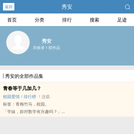
秀安
返回
首页
分类
排行
搜索
足迹
秀安
共收录 1 部作品
秀安的全部作品集
青春等于几加几？
校园爱情
/
排行榜
连载
标签：青梅竹马，校园。
「学妹，妳对数学有兴趣吗？」
「嗯……还算喜欢吧。」
「那要不要考虑参加我们数学研究社！我们社长可是超强的喔！」
数学，对黄子璇来说是她喜欢的科目之一，但对于邵彦轩而言，却是