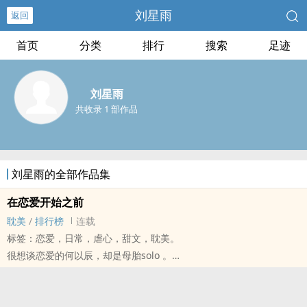
刘星雨
返回
首页
分类
排行
搜索
足迹
刘星雨
共收录 1 部作品
刘星雨的全部作品集
在恋爱开始之前
耽美
/
排行榜
连载
标签：恋爱，日常，虐心，甜文，耽美。
很想谈恋爱的何以辰，却是母胎solo 。
虽然什么亲密行为都做过了，但无疾而终的初恋、有女友却诈炮的网
友，每一段关系都在交往之前结束。
正当心灰意冷之际，偶然的一天，巧遇牙医李礼，两人发生‎一‍夜‍‎情‎。