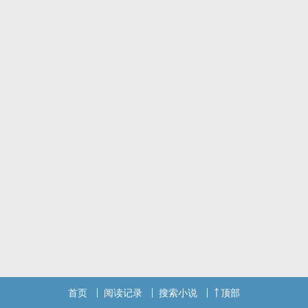
缘分渐渐将两人串在一起，但笼罩在李礼身上的阴影，让他并不想改
变两人的关系。
于是，在恋爱开始之前，他们以‍‎炮‍友‌与室友的关系展开故事。
首页
阅读记录
搜索小说
顶部