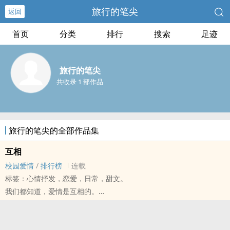
旅行的笔尖
返回
首页
分类
排行
搜索
足迹
旅行的笔尖
共收录 1 部作品
旅行的笔尖的全部作品集
互相
校园爱情
/
排行榜
连载
标签：心情抒发，恋爱，日常，甜文。
我们都知道，爱情是互相的。
尽管如此，但却从来不会对等。
享受着关心与付出的过程、明知没有未来但还是想继续；当这些为了
维系感情所作的投资和牺牲，却沦为另一方眼中的理所当然的时候──