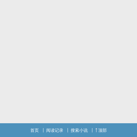
「我要怎么做……──」
「──才能让你更重视我？」
首页
阅读记录
搜索小说
顶部