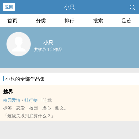
小只
返回
首页
分类
排行
搜索
足迹
小只
共收录 1 部作品
小只的全部作品集
越界
校园爱情
/
排行榜
连载
标签：恋爱，校园，虐心，甜文。
「这段关系到底算什么？」
那一天，
我们不小心越界了......
「我还想要.....」