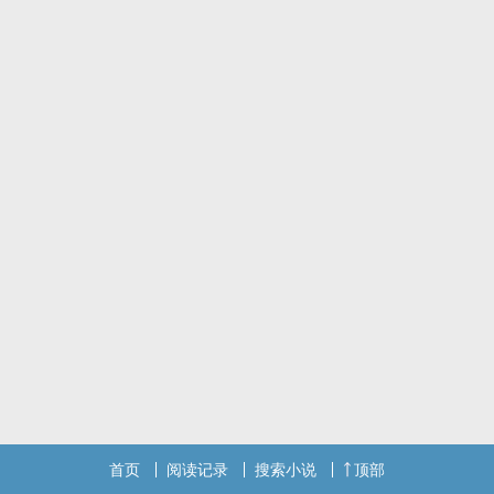
欲望支配，充满性暗示的聊天记录，
以及，
内心隐隐约约的自责.....
性还是爱？
朋友还是恋人？
青涩又疯狂的青春，我们究竟该如何面对矛盾的心境？
========================================
感谢书封制作：月浅、摸西摸西、Mia、香草、芯虹
目前使用为芯虹制作
首页
阅读记录
搜索小说
顶部