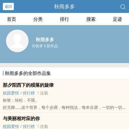
秋雨多多
返回
首页
分类
排行
搜索
足迹
秋雨多多
共收录 5 部作品
秋雨多多的全部作品集
那夕阳西下的殒落的旋律
校园爱情
/
排行榜
连载
标签：轻松，不限。
好无聊……这个世界，每个步调，每种指法，每本乐谱，一切的一切，
都是淡淡的咖啡色，那些花俏，缤纷的色彩，到底逃窜到哪里去了……
与美丽相对应的你
急促的、 手指飞快的在黑白键盘上来回了数次 ，最后，完美的弹奏出
校园爱情
/
排行榜
连载
最后一个音符，在手指停下那刹那，热烈的掌声随之而来，男孩缓缓