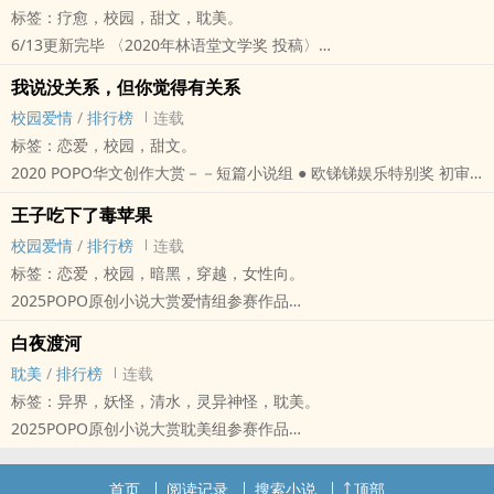
标签：疗愈，校园，甜文，‎‌‎耽‎美‎‌‌。
的起身，冷淡的看着眼前的场景，毫不留恋的走下舞台。​
6/13更新完毕 〈2020年林语堂文学奖 投稿〉
在这个年纪，我在追求什么，爱情？课业？自由？
天下皆知美之为美，斯恶已；皆知善之为善，斯不善已。
青春偷走了笑容，带走了好奇心，我就只是一个，被外在社会期待所
我说没关系，但你觉得有关系
若说潘岳是个人见人爱，花见花开的高中校园人气王，那张晏便是完
制成的外壳罢了……
校园爱情
/
排行榜
连载
全与他相反的存在了。为了比潘岳还要受欢迎，张晏光明正大的学起
冷淡、面无表情，看似称颖并才华洋溢的十七岁少年，李默。
标签：恋爱，校园，甜文。
他的一举一动，但却只是遭人唾弃，甚至被旁人讨厌。
不知何时
2020 ‌‍‍P‎O‍‎P‎‌O‌‍‍华文创作大赏－－短篇小说组 ● 欧锑锑娱乐特别奖 初审
「你又被嘲笑了对吧？」在某节下课，潘悦私下跑去隔壁班找张晏，
​他成了聚光灯的焦点，大家都被他的琴声汉清俊的外貌吸引
入围
两人一同约在了「老地方」见面。
王子吃下了毒苹果
每一次的演奏，都成了想快点结束的梦靥。那琴声里虚假的感情，让
俗话说，有梦最美，但考虑到现实层面，能将梦想化作未来金钱与粮
张晏一点也不想看到潘悦，他偏过头，冷冷地回道：「不关你的事，
校园爱情
/
排行榜
连载
他听了心慌但却又无可奈何……​
食的人，又有几个呢？
反正你也是在心里瞧不起我吧！大明星赶紧滚回去，免得被别人看到
标签：恋爱，校园，暗黑，穿越，女性向。
乌黑的短发随风飞扬，被夕阳染上了淡淡的橙红。 她大大的杏眼里，
然而，升上大学的她，明明已下定决心，要将说不出口的梦想永远埋
又要说我个不是。」
2025‌‍‍P‎O‍‎P‎‌O‌‍‍原创小说大赏爱情组参赛作品
充满了自信与活力，她一如往常的将手放在琴键上，下一秒，便是动
藏于心底了，但那如阳光般温暖漂亮的大男孩，却在那年紧紧握住她
「你明明知道我不是这个意思，好好地做自己，难道不好吗？」
在他擡起头的那刹那，他敏锐的捕捉到有一道异样的目光，
人心魄的歌声和具有灵性的钢琴音色。​
的双手，硬是将她带到看似遥不可及的世界。
白夜渡河
张晏冷笑着，他的声音有些细微，却又带着点颤抖，「真亏你说的出
那目光就如同蜘蛛丝般黏腻的、紧紧的缠绕着他，令人感到窒息。
刚在去年考到街头艺人执照的女孩，苏雨
由于家里在十年前经商失败，小小年纪的丘梓安被迫在一夕间长大，
‎‌‎耽‎美‎‌‌
/
排行榜
连载
口，这是隐喻讽刺法？」
以童话的梦境为线索，少女该如何找出凶手，拯救最爱的那个他？
一头俐落的短发，总是没有整齐的时候，那张白皙又带着些许红晕的
扛起家中部份的经济责任。上了大学，为了缴学费和房租，她每天在
标签：异界，妖怪，清水，灵异神怪，‎‌‎耽‎美‎‌‌。
可是，身处人群之中的潘岳，却独独在意着那从小和自己玩在一块的
她从未想过，自己有一天，竟然会被牵扯进以童话为主题的连环杀人
脸蛋上，是无忧无虑、信心十足的灿烂笑容。
打工和课业间忙得焦头烂额，对于未来也渐渐产生迷惘和疲倦。
2025‌‍‍P‎O‍‎P‎‌O‌‍‍原创小说大赏‎‌‎耽‎美‎‌‌组参赛作品
张晏，曾经的友好到现在的决裂，这当中到底发生了什么呢？
案。
时而温柔，时而成熟，时而孩子气，她是这样个性的一个女孩。
久而久之，「没关系」已成了她的口头禅。
◆白夜，当你踏进灵界渡市，一切相遇，都已经被命运写好了。◇
为了再一次和那男孩交心、再一次满足自己小小的私欲，潘岳决定开
林晓薇，一个热爱童话的大四中文系学生。
​「当手放上琴键的下一刹那，就是魔法的开始！」
♫
十七岁的凡人少年白夜，在祖父去世那年，
始向张晏「主动出击」。
首页
阅读记录
搜索小说
顶部
人生的爱好除了搜集有关童话故事的一切，就是默默暗恋着隔壁音大