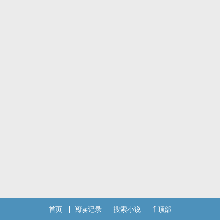
每个人都是旅人，
在旅程中不断寻找着，
寻找着，
另一个旅人。
首页
阅读记录
搜索小说
顶部