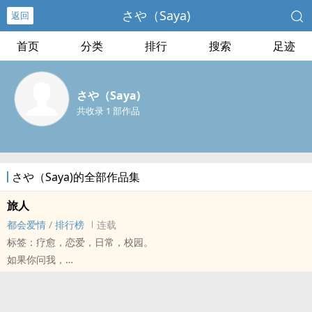
さや（Saya)
返回
首页
分类
排行
搜索
足迹
さや（Saya)
共收录 1 部作品
さや（Saya)的全部作品集
旅人
都会爱情
/
排行榜
连载
标签：疗愈，恋爱，日常，校园。
如果你问我，
爱是什么，
那我会回答，
爱是旅程。