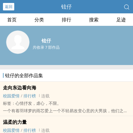
铉仔
返回
首页
分类
排行
搜索
足迹
铉仔
共收录 7 部作品
铉仔的全部作品集
走向东边看向海
校园爱情
/
排行榜
连载
标签：心情抒发，虐心，不限。
一个有着羽球梦的雨芯爱上一个不轻易改变心意的大男孩，他们之间
发生的所有事情以及他们的关系。雨芯有一个竹马，她的竹马却陷入
温柔的力量
一个无法让大众接受的恋爱，以及朋友之间所有发生的点点滴滴，雨
校园爱情
/
排行榜
连载
芯瞬间从天堂到地狱的感觉，也在这里成长了许多。