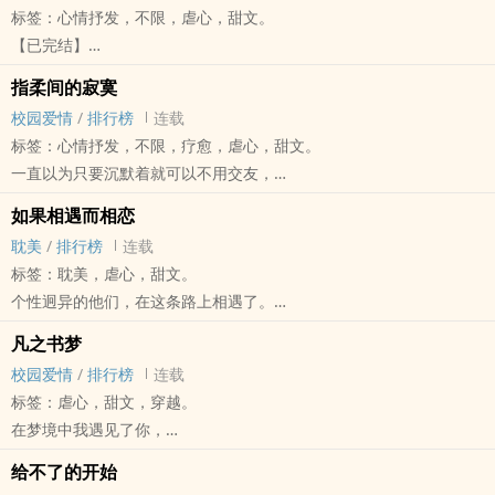
标签：心情抒发，不限，虐心，甜文。
雨芯是个坚强冷静又活泼的女孩，在她身上发生的事，都不想成为别
【已完结】
人的困扰，常常一个人面对所有事，却不知道她身边有很多爱护她守
◎第二本新出小说
护她的人，当她知道后，什么都来不及了。
指柔间的寂寞
◎长达七个月时间的呕心沥血
因为那个男孩，雨芯才真正的拥有了自己，不害怕前进是他对她的改
校园爱情
/
排行榜
连载
我得了一种怪病，永远不能晒太阳，房间永远只有一个颜色，就是黑
变。
标签：心情抒发，不限，疗愈，虐心，甜文。
色。
当自己的羽毛被折断后，才会知道剩下来的人有多珍贵。
一直以为只要沉默着就可以不用交友，
没有医生可以医治我的病，只有他可以，但他却不是医生。
以为自己可以这样度过五专生活，
我一直有个梦想就是躺在太阳下，好好的晒个太阳，像个普通人一
如果相遇而相恋
只想要好好的念书，
样。
‌‎‍耽‍‌‌美‌‍
/
排行榜
连载
什么女生朋友，什么好闺密，对于孙玥雨根本不重要。
我不像你们一样可以好好晒太阳，大家触手可及的东西，对于我来说
标签：‌‎‍耽‍‌‌美‌‍，虐心，甜文。
在这个竞争的社会里面，
都不可能。
个性迥异的他们，在这条路上相遇了。
要找好友当然也只能找对自己有利益的，
直到我二十一岁那年再次遇见他，是他把我带到太阳底下，接受太阳
我知道我不该爱上他，我也知道我没资格爱上他，
任何的上台发表、团体作业以及考试，当然就是找会做事的啊
凡之书梦
的洗礼。
但爱不是说不要爱就好了，爱上了叫人怎么离开？
反正在这条路上，本来就一个人来，现在只是一个人去而已。
校园爱情
/
排行榜
连载
我不会怪他带我到太阳底下，反而很感激他，让我有机会完成我的愿
我们高中的时候被分配到了同一个班级，
我绝对不可以因为他们而受到影响。
标签：虐心，甜文，穿越。
望。
其中一个性格沉着冷酷，对所有事物都不太理会，却为了他心都化
谁知道后来，他改变了我的生活。
在梦境中我遇见了你，
就算会赌上我的性命，我都还是愿意去赌上。
了；
图片来源为迪丽热巴的照片，若侵权将会撤换。
你告诉了我你的名字，但我却在醒来后忘记了你的名字和长相，
那件事情爆发以后，我觉得我已经没有当初的感觉了。
而另一个性格活泼外向，喜欢跟大家分享事物，内心却藏着不可告人
给不了的开始
我只知道你今年十八岁，你忘记了自己的家人和朋友。
我选择打开那扇门，只是为了逃避事情而已，
的秘密。