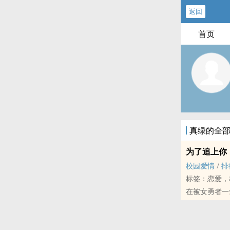
返回
首页
真绿的全
为了追上你
校园爱情
/
排
标签：恋爱，
在被女勇者一
因为神秘的咒
就在他以成为
却在他就读的