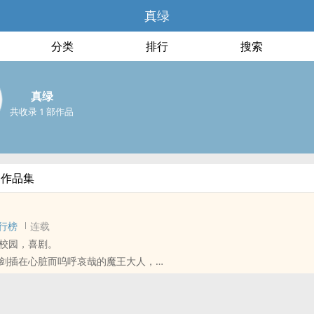
真绿
分类
排行
搜索
真绿
共收录 1 部作品
部作品集
行榜
连载
校园，喜剧。
剑插在心脏而呜呼哀哉的魔王大人，
阵而转生到了现代，作为一个普通到不行的人而出生。
优秀现代人的目标而努力前行时，
高中里再度碰上前世杀了他的女勇者…！