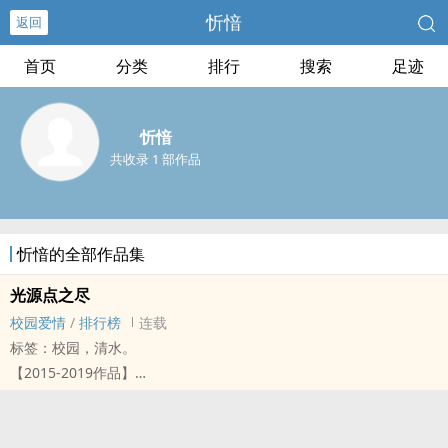
忻愔
返回
首页
分类
排行
搜索
足迹
忻愔
共收录 1 部作品
忻愔的全部作品集
光源点之尽
校园爱情
/
排行榜
连载
标签：校园，清水。
【2015-2019作品】
倘若在青春里没有受过伤害
那么就不会懂得如何飞翔
十三、十四岁的时光，对她而言是一段不堪回首的记忆过往，