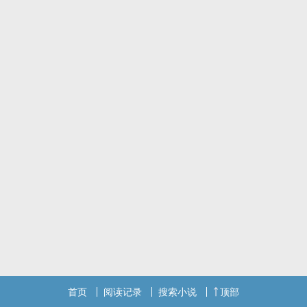
这段过往让她失去了曾经十分重视的朋友，升上高中后为了不要再度
重演过去的一切，
她丢弃了原来开朗的自己，远离人群不打算与任何人再有所深交。
宁可走向寂寞的道路，也不希望看见未来可能失去的风险……
然而她却未孰料，自从与他们相识后竟开始慢慢找回了真心，
并勇敢的去摊开曾经的疮疤来面对一切，以及未来即将迎来的新考
验。
有人告诉过她，世界上最温暖的一道光，就是一个人所展露的真心微
笑，
也是在那个人陷入迷惘之时，所得到的一份救赎。
良久，她终于彻底明白，就算有悲伤但还是拥有幸福的人，
这份光芒始终不会有走向尽头的一天。
─ 作品资讯 ─
•书封感谢不倒翁制作：)
•已补全文目录参考by.2020.8.2
•第一部完结之长篇小说
首页
阅读记录
搜索小说
顶部