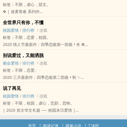
标签：不限，虐心，甜文。
班上转来了一个女生，她也同时是刚搬来我隔壁的邻居。
✥ | 迷雾青春 系列作
她刚搬来的时候，老妈就要求我每天送她回家，
—— 你要相信自己背后的疼痛是为了长出翅膀。
刚开始我还有些抗拒，但她是一个很开朗的女生，
全世界只有你，不懂
那天起，我学会利用自己天生的演技来伪装自己。
仿佛没有任何事情能让她烦恼一样，和她相处的每一天都很轻松愉
校园爱情
/
排行榜
连载
所谓真心，到底是什么呢？
快，
标签：不限，恋爱，校园。
恐怕谁都不知道吧。
于是很快的我们就成为很好的朋友。
​​​2020 情人节最新作：四季恋曲第一部曲 • 冬 ❆
从国小五年级就隐退的我转入了一间位在新家隔壁的国中就读，认识
我们心里装着谁，彼此都心知肚明，却从来不开口说爱。
── 那天，天气依然闷热，你闯进了我的眼。
了一个对我来说很重要的人，姜宇业。
别说爱过，又能洒脱
如果，时间能倒转，我是不是能好好地告诉妳「我爱妳」这句话呢？
我是一个高中生，今年正在准备考学测
他是一个无法被归类于不良少年的人，游走在校规边缘的他很喜欢对
都会爱情
/
排行榜
连载
—— 「我们，到这，刚刚好。」
原本应该如一滩死水的人生，却被拿着竹刀的体育老师给打出了一道
别人恶作剧，也有一群叫他 “业哥”的小弟，但他却从不逾越那条线。
标签：不限，恋爱。
/ 我想说，谢谢你，愿意陪我把日子过得像孩子般简单。 —— 旎好 /
道涟漪。
唯一一次，是在我转进他们国中前，他跟人打了架，那场架让他因此
​​​2020 三月最新作：四季恋曲第二部曲 • 秋 ✨
❖
第一次，勾起了对别人的兴趣。
被停学多月。
── 究竟是何时，你早已进驻我心里。
✿ 更文时间｜已完结 可放心食用
第一次，公然调侃捉弄老师。
说了再见
这样的他，却把我当作自己的妹妹来疼爱。
我是一个住院医师，而我喜欢上了身为药剂师的他。
✿ 书封｜ 黎糖 CORA 虾虾 毛毛 寒希 小软 黎子萌萌 赠 / 漾希 制作
第一次，被人保护在胸前。
校园爱情
/
排行榜
连载
「你看起来就很寂寞啊，有我在，不是比较好吗？」
我知道他一直以来都有一个很爱的对象，甚至被拒绝了、对方结婚了
✿ 歌曲｜ 皆有连结
── 好多个第一次，我都想跟你度过。
标签：不限，校园，虐心，悲剧，恐怖。
那天，看着满天的烟火，他这样对我说道。
也忘不了她，
薛之谦《刚刚好》
嘿，怎么我又突然想起了你？
| 2020 首次华文长篇 ── 校园末日爱情 |
原来，我所有的伪装，在他面前都是无所遁形的。
但我却还是选择继续在他身后，等待那个他有天会回头看向我的虚
我们的爱情 到这刚刚好
全世界只有你不懂，我依然深爱着你。
说了再见，才发现再也见不到，能不能就这样，忍着泪不掉？
他有一个好朋友，叫郑学秀。
实。
剩不多也不少 还能忘掉
❆
在末日之中，还有什么幸福可言吗？
国中的时候我跟他之间并没有什么交集，我只知道他跟姜宇业是很好
首页
阅读记录
搜索小说
顶部
但另一个他出现了，他告诉我不需要这样痛苦，