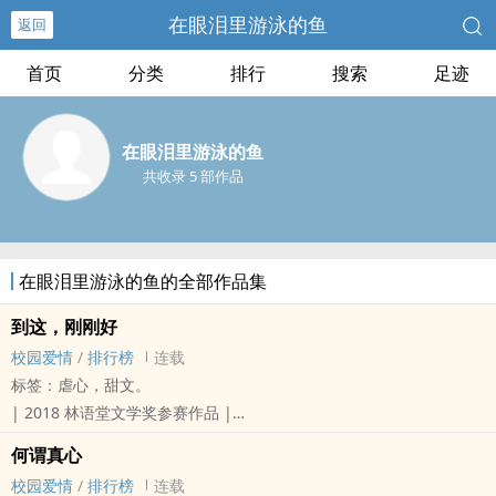
在眼泪里游泳的鱼
返回
首页
分类
排行
搜索
足迹
在眼泪里游泳的鱼
共收录 5 部作品
在眼泪里游泳的鱼的全部作品集
到这，刚刚好
校园爱情
/
排行榜
连载
标签：虐心，甜文。
| 2018 林语堂文学奖参赛作品 |
—— 青春是一系列的疼痛。
何谓真心
我们用一年的时间去与对方相处，
校园爱情
/
排行榜
连载
却忘了时间是何其珍贵。