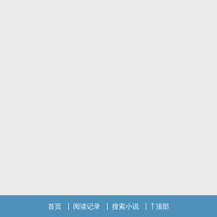
2.西里尔篇：你就在这里，是让我再羞愧不过却又欢欣的事情了。我
会永远爱你，绝不是说说而已，你是我此生挚爱。你是我此生唯一挚
爱。
3.谢东麟篇：我不太会形容，你们自己看看这算是个什么故事…（也
可以帮我想想简介
4.法兰篇：我爱你，超越我们的命运。
耶终于十万字了！给他完结下去！
首页
阅读记录
搜索小说
顶部