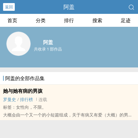
阿盖
返回
首页
分类
排行
搜索
足迹
阿盖
共收录 1 部作品
阿盖的全部作品集
她与她有病的男孩
罗曼史
/
排行榜
连载
标签：女性向，不限。
大概会由一个又一个的小短篇组成，关于有病又有爱（大概）的男主
们的故事，想了就写，写了就放。
1.张若篇：吴晨臻始终以为张若不爱自己，殊不知他只是不小心拥有
了一个歪得厉害的爱情观，于是连带着他的爱情也不曾被她所察觉。