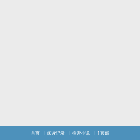
〈花落逢君〉 By 秣梣
－－－－－－－－－－－－－－－－－－－－－－－－－－－－－－
－
待到此情可言时，深情人方知。
他在灼灼风华中朝她轻笑，火光被隐在身后不及他半分绝艳，倾国倾
城。
天上月光，地上花火，月色及荷色当中，他是第三种绝色。
对唐若安来说，楚君晗是她此生遇过最傻的人。
他近乎以剖白的方式，向她展露出他全部的真心，一一剖析在她面
前，
他将他完整的真心赠给她，还怕她不高兴。
爱是不必说出口的，
哪怕不用言语描述，对方心底也会悄悄明白。
◆ 实体书公告说明
封面绘师：No.Empty 空号
封面排版：苡汩婩
内文排版：白宓
首页
阅读记录
搜索小说
顶部