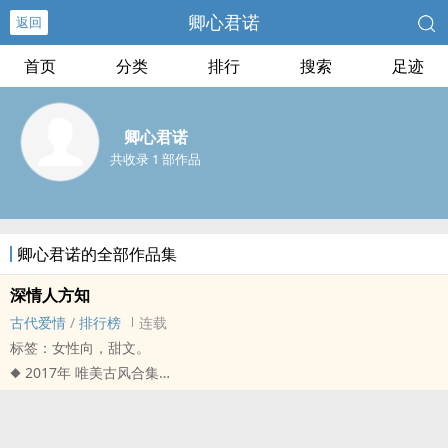
卿心君诺
返回
首页
分类
排行
搜索
足迹
卿心君诺
共收录 1 部作品
卿心君诺的全部作品集
深情人方知
古代爱情
/
排行榜
连载
标签：女性向，甜文。
◆ 2017年 唯美古风合集
《入我相思门》
──入我相思门，知我相思苦。长相思兮长相忆，短相思兮无穷极。
〈深情人方知〉 By 卿心君诺