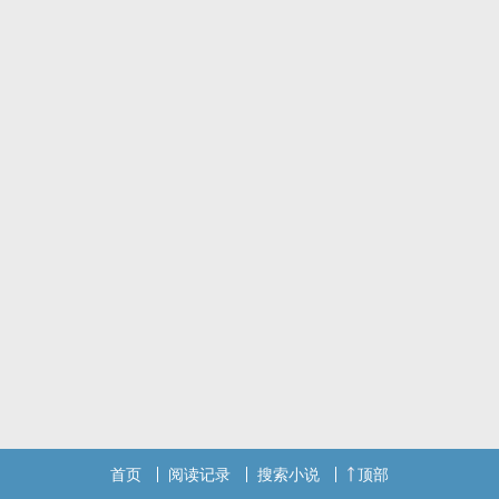
未料半年后，他以枪抵着自己胸口，愿以命抵恨，只要她不再恨。
然而，真相与各州的内乱与勾结远超乎她的想像，此时最亲的人一意
孤行，理应最恨的人护她周全，而周围的人无不虎视眈眈。
最终，她拚了命守护的，竟如花落尘埃，转瞬即逝，而徒留的那一丝
惦念，是唯一的解答。
-
这篇是架空的民国初期、‍1‍v‌‎1‍、男强女强，大约43章＋2章番外
前面走铺陈感情为主，后面比较多揭露计谋线，谢谢大家!!
首页
阅读记录
搜索小说
顶部