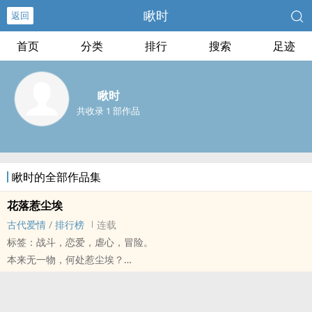
瞅时
返回
首页
分类
排行
搜索
足迹
瞅时
共收录 1 部作品
瞅时的全部作品集
花落惹尘埃
古代爱情
/
排行榜
连载
标签：战斗，恋爱，虐心，冒险。
本来无一物，何处惹尘埃？
民国初年，军阀割据，他攻掠各州，一举占领无数城邦，号令北方。
她骤然失落家园，进退维谷，为了至亲与报仇，她孤身进入敌人府
邸，以半年之期接近他，为获得军事情报。