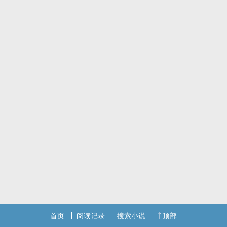
( 为什么不可以 ) ( 因为你是我老婆 )，过了不久( 老婆对不起 ) ( 老样子
)很自动的跪在挫衣板上。
首页
阅读记录
搜索小说
顶部