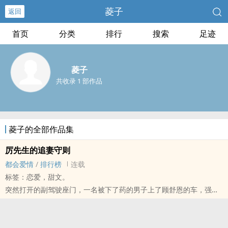
菱子
返回
首页
分类
排行
搜索
足迹
菱子
共收录 1 部作品
菱子的全部作品集
厉先生的追妻守则
都会爱情
/
排行榜
连载
标签：恋爱，甜文。
突然打开的副驾驶座门，一名被下了药的男子上了顾舒恩的车，强吻
了她，一棒把男子敲昏后，把他带到旅馆，原本要离开的她，被他的
一句 不要走 留了下来。过几天后，下班后都有人来接送，使她内心的
草泥马奔跑了起来。不久后他们结婚了，