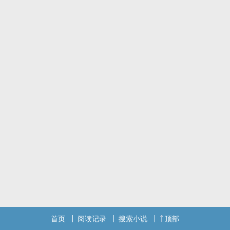
拥有一段人人祝福的恋情。
只是现实没有他们所想像的那般美好，在守旧的传统观念下一份认
同，一句祝福，是非常的困难。
最终他们仍然抵不过排山倒海而来的异样眼光，于是一个回忆两个人
拥有，他们还是离开了彼此。
只因他们是一对不受祝福的同性恋……
首页
阅读记录
搜索小说
顶部