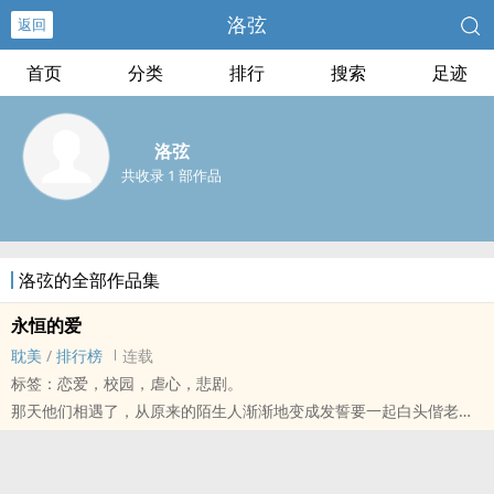
洛弦
返回
首页
分类
排行
搜索
足迹
洛弦
共收录 1 部作品
洛弦的全部作品集
永恒的爱
‎‌耽‍‌‌美‌‎
/
排行榜
连载
标签：恋爱，校园，虐心，悲剧。
那天他们相遇了，从原来的陌生人渐渐地变成发誓要一起白头偕老的
人，最后成了…….
然而忌妒的上天给予他们一道又一道难以攻破的难题，但是他们总是
永不放弃的一起消灭这些困难，因为他们认为只要深爱着对方，终能