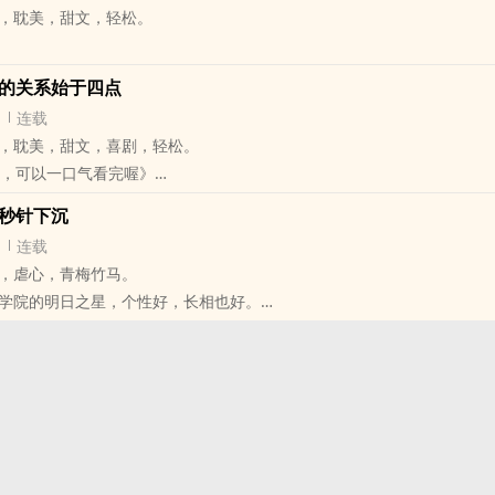
耽‍‌‎美‎‌‎，甜文，轻松。
理善的时候，同时也认识了一个「换女朋友跟换衣服一样快，男生对他羡
被他吸走」的人。
以后绝对不可以放着你一个人没人看管。
是因为我想见你。」
们的关系始于四点
们一起住吧。」
朋友，魏希陵开始感觉到谣言背后艾理善的天性，以及自己正逐渐被吸引
连载
实。
陵对自己的动心产生自觉，
耽‍‌‎美‎‌‎，甜文，喜剧，轻松。
陵在开始他们研究所学生生涯的同时，也开启了同居生活。
上了一个显然让他认真对待的女孩子────
回，可以一口气看完喔》
个屋檐下，跟只是经常见面约会，毕竟是不一样的。
‍P‌‍O‌‍P‌O‍跟巴哈。其他论坛上出现的全都是无断转载。※
照管这栋屋子吗？」
的小冲突与摩擦，在他们的同居生活，还有感情发展当中，投下甜中混着
随秒针下沉
在人生谷底──身上的钱只剩下不到一百块、被房东赶出家门、暗恋已久
连载
──的时候，这个提案跟天上掉下来的礼物没什么两样。
恋爱方面的技术都不怎样──
，虐心，青梅竹马。
获得一个栖身的地方，还有
之后又将如何呢？
学院的明日之星，个性好，长相也好。
有何吩咐？」
院的勤勉学生，爱恨分明，对心爱的人百般呵护。
哪来的，一个管家。
、自然而然成为恋人，但原本看似稳固的关系，却在大学毕业之前，被一
道，天上掉下来的礼物后面一定附带麻烦。
。
上一个主人就是在这间房间里去世的。」
分隔两地多年之后，他们二人又被另外一桩事件给拉在一起……
，是鬼屋喔。」
片自制。每周五晚上至周六凌晨更新，不会弃坑。 ※
跟他的「管家」相处，就发现不知不觉间，他已经踏进一个阴谋当中。
关键，就在他的那位「管家」身上────