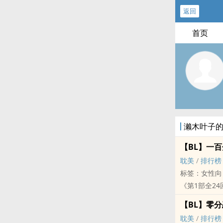
返回
首页
濑木叶子
【BL】一
‍耽‍‌‎美‎‌‎
/
排行榜
标签：女性向，‍
《第1部全24回
这段故事开始
【BL】零
一前一后，坐
‍耽‍‌‎美‎‌‎
/
排行榜
「他非常受女