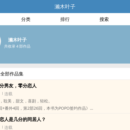
濑木叶子
分类
排行
搜索
濑木叶子
共收录 4 部作品
的全部作品集
百分男友，零分恋人
连载
耽‍‌‎美‎‌‎，甜文，喜剧，轻松。
+番外4回，第2部26回，本书为‎‍P‌‍O‌‍P‌O‍签约作品》
于大学二年级上学期，星期五早上的通识课。
分恋人是几分的同居人？
在教室前排靠窗位置的两个人。
连载
生欢迎，倒贴他的人多得不得了。」