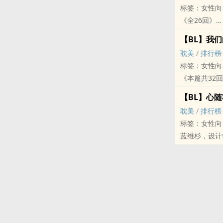
标签：女性向，‍
魏希陵认识艾
《全26回》
生总自然而然
「我决定了，
「我来找你，
【BL】我
毕业之后，我
随着他们变成
‍耽‍‌‎美‎‌‎
/
排行榜
这句话成了事
然而等到魏希
标签：女性向，‍
艾理善和魏希
艾理善已经遇
《本篇共32
然而同住在一
※目前只有贴在‎
「你愿意替我
一起生活造成
【BL】心
对郭卫来说，
笑的变数。
‍耽‍‌‎美‎‌‎
/
排行榜
经有男朋友了
这两个人在谈
标签：女性向
他就这样免费
那成为同居人
蓝维杉，设计
「主人，请问
丁致达，商学
──不知道打
从小一块长大
用膝盖想也知
地撕成了两半
「这间屋子的
命运不饶人，
「你住的房子
※ 书封为照
郭卫才开始学
让一切明朗的