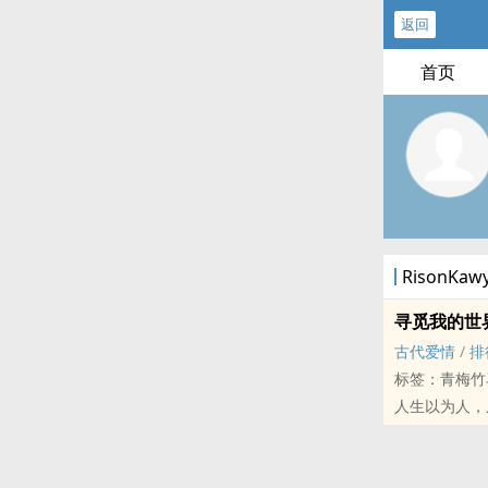
返回
首页
RisonK
寻觅我的世
古代爱情
/
排
标签：青梅竹
人生以为人，
界？感受到的