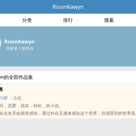
RisonKawyn
分类
排行
搜索
RisonKawyn
共收录 1 部作品
awyn的全部作品集
界
行榜
连载
马，恋爱，搞笑，轻松，轻小说。
从出生开始就有感知，通过外在五感来感知这个世界，但感受到的世界是
那个我真的是那个我？那就需要用眼去寻觅，用看不见的眼寻觅着。