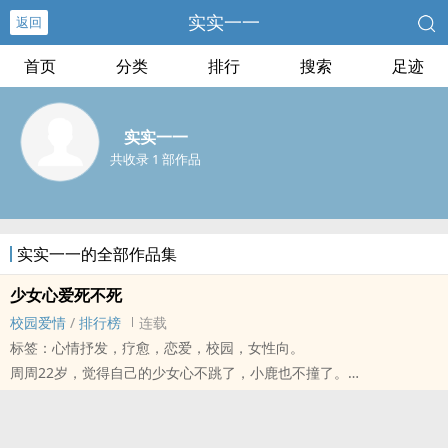
实实一一
返回
首页
分类
排行
搜索
足迹
实实一一
共收录 1 部作品
实实一一的全部作品集
少女心爱死不死
校园爱情
/
排行榜
连载
标签：心情抒发，疗愈，恋爱，校园，女性向。
周周22岁，觉得自己的少女心不跳了，小鹿也不撞了。
(是一个只有五章的小短篇，适合一口气看完，全文清水！耶！）